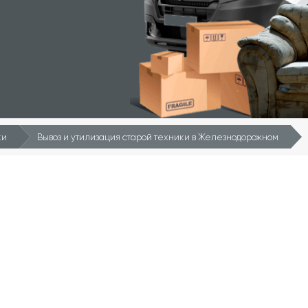
ки
Вывоз и утилизация старой техники в Железнодорожном