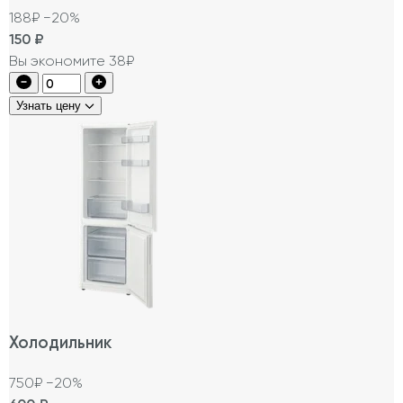
188₽
−20%
150
₽
Вы экономите 38₽
Узнать цену
Холодильник
750₽
−20%