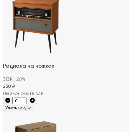
Радиола на ножках
313₽
−20%
250
₽
Вы экономите 63₽
Узнать цену