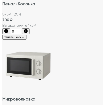
Пенал/Колонка
875₽
−20%
700
₽
Вы экономите 175₽
Узнать цену
Микроволновка