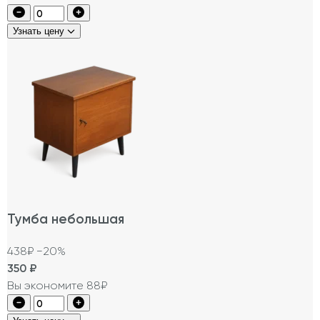
Узнать цену
Тумба небольшая
438₽
−20%
350
₽
Вы экономите 88₽