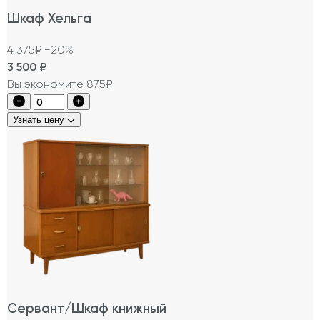
Шкаф Хельга
4 375₽
−20%
3 500
₽
Вы экономите 875₽
Узнать цену
Сервант/Шкаф книжный