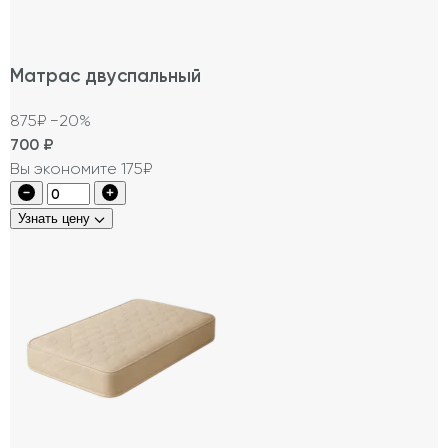
Матрас двуспальный
875₽
−20%
700
₽
Вы экономите 175₽
Узнать цену