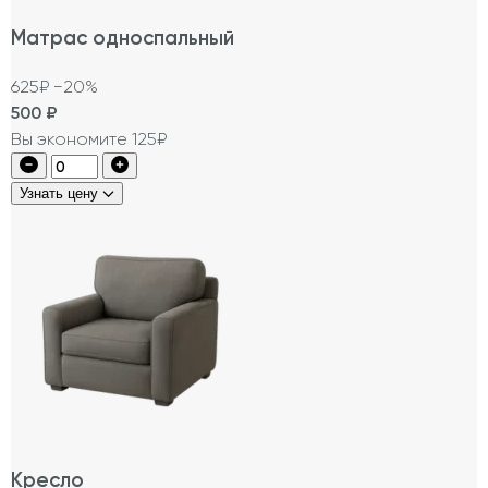
Матрас односпальный
625₽
−20%
500
₽
Вы экономите 125₽
Узнать цену
Кресло