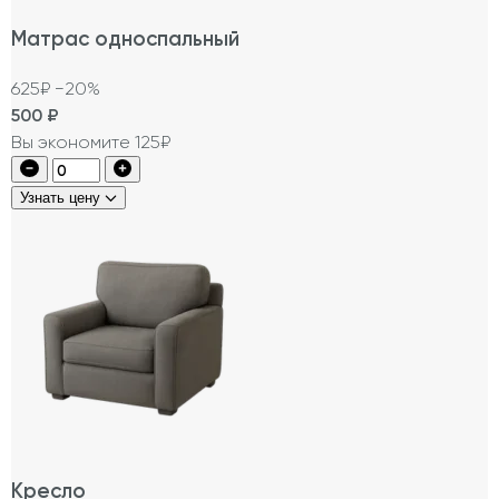
Матрас односпальный
625₽
−20%
500
₽
Вы экономите 125₽
Узнать цену
Кресло