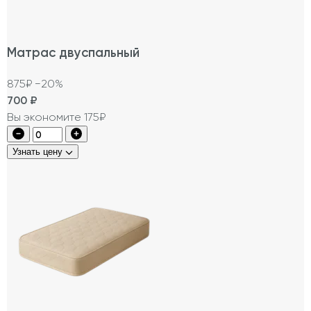
Матрас двуспальный
875₽
−20%
700
₽
Вы экономите 175₽
Узнать цену