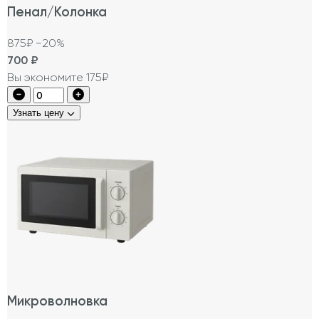
Пенал/Колонка
875₽
−20%
700
₽
Вы экономите 175₽
Узнать цену
Микроволновка