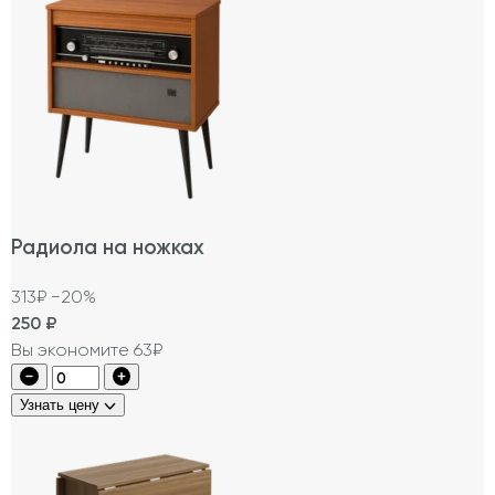
Радиола на ножках
313₽
−20%
250
₽
Вы экономите 63₽
Узнать цену