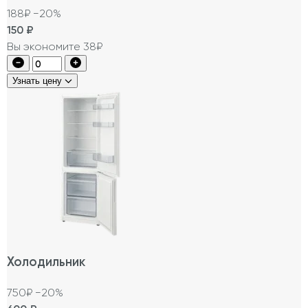
188₽
−20%
150
₽
Вы экономите 38₽
Узнать цену
Холодильник
750₽
−20%