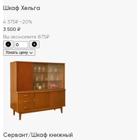
Шкаф Хельга
4 375₽
−20%
3 500
₽
Вы экономите 875₽
Узнать цену
Сервант/Шкаф книжный