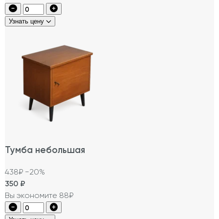
Узнать цену
Тумба небольшая
438₽
−20%
350
₽
Вы экономите 88₽