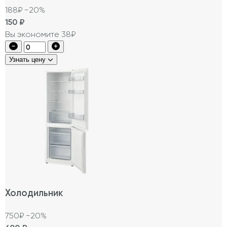
188₽
−20%
150
₽
Вы экономите 38₽
Узнать цену
Холодильник
750₽
−20%