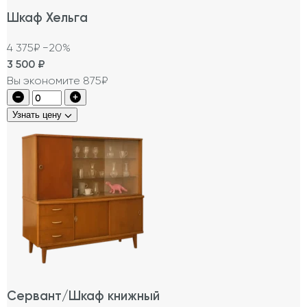
Шкаф Хельга
4 375₽
−20%
3 500
₽
Вы экономите 875₽
Узнать цену
Сервант/Шкаф книжный