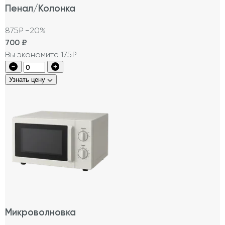
Пенал/Колонка
875₽
−20%
700
₽
Вы экономите 175₽
Узнать цену
Микроволновка