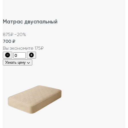
Матрас двуспальный
875₽
−20%
700
₽
Вы экономите 175₽
Узнать цену