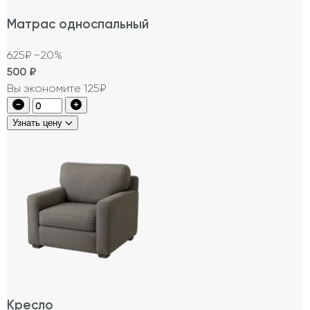
Матрас односпальный
625₽
−20%
500
₽
Вы экономите 125₽
Узнать цену
Кресло