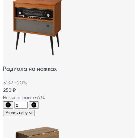
Радиола на ножках
313₽
−20%
250
₽
Вы экономите 63₽
Узнать цену