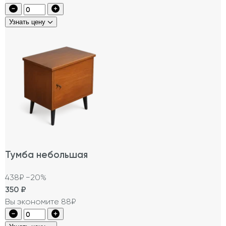
Узнать цену
Тумба небольшая
438₽
−20%
350
₽
Вы экономите 88₽