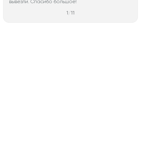
вывезли. Спасибо большое!
1
/
11