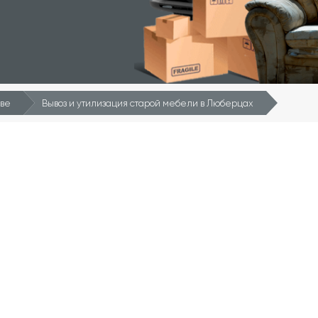
кве
Вывоз и утилизация старой мебели в Люберцах