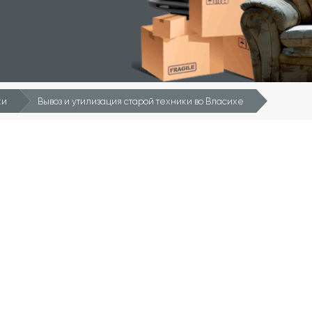
ки
Вывоз и утилизация старой техники во Власихе