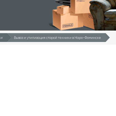
ки
Вывоз и утилизация старой техники в Наро-Фоминске