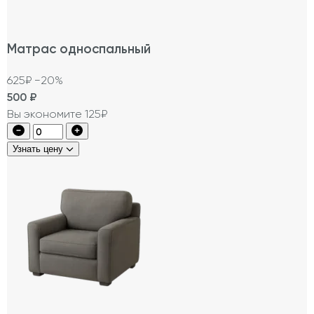
Матрас односпальный
625₽
−20%
500
₽
Вы экономите 125₽
Узнать цену