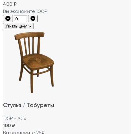
400
₽
Вы экономите 100₽
Узнать цену
Стулья / Табуреты
125₽
−20%
100
₽
Вы экономите 25₽