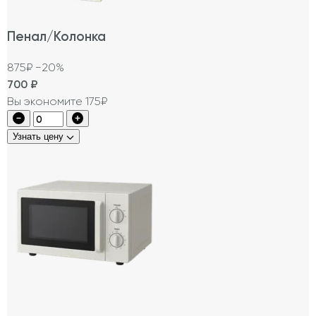
Пенал/Колонка
875₽
−20%
700
₽
Вы экономите 175₽
Узнать цену