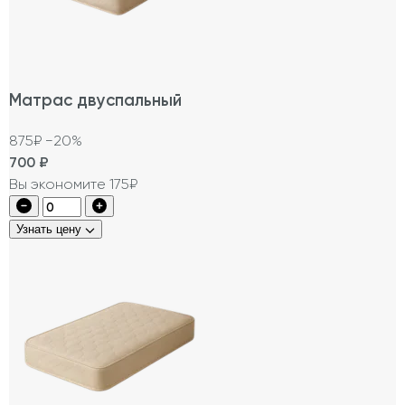
Матрас двуспальный
875₽
−20%
700
₽
Вы экономите 175₽
Узнать цену