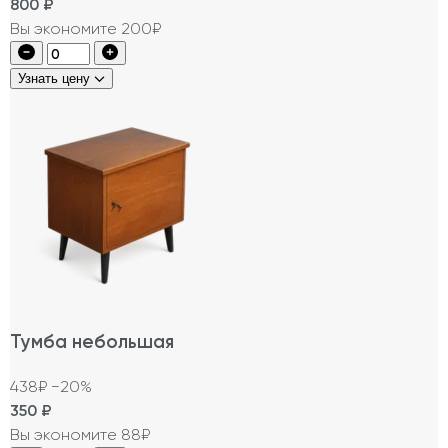
800
₽
Вы экономите 200₽
Узнать цену
Тумба небольшая
438₽
−20%
350
₽
Вы экономите 88₽