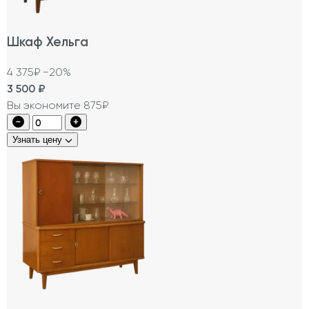
Шкаф Хельга
4 375₽
−20%
3 500
₽
Вы экономите 875₽
Узнать цену