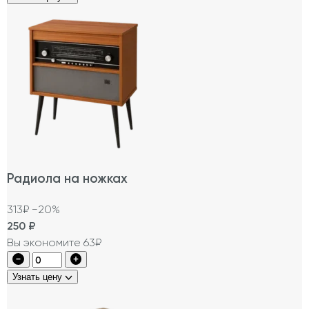
Радиола на ножках
313₽
−20%
250
₽
Вы экономите 63₽
Узнать цену