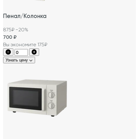
Пенал/Колонка
875₽
−20%
700
₽
Вы экономите 175₽
Узнать цену