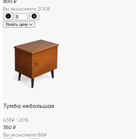
800
₽
Вы экономите 200₽
Узнать цену
Тумба небольшая
438₽
−20%
350
₽
Вы экономите 88₽