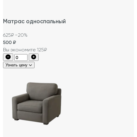
Матрас односпальный
625₽
−20%
500
₽
Вы экономите 125₽
Узнать цену