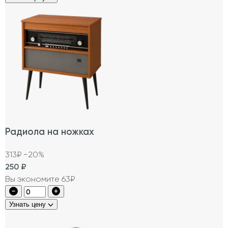
Радиола на ножках
313₽
−20%
250
₽
Вы экономите 63₽
Узнать цену