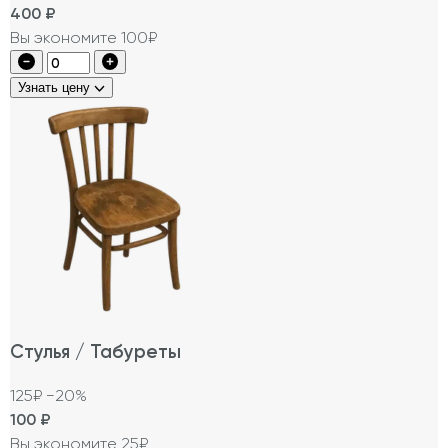
400
₽
Вы экономите 100₽
Узнать цену
Стулья / Табуреты
125₽
−20%
100
₽
Вы экономите 25₽