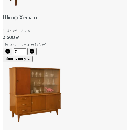
Шкаф Хельга
4 375₽
−20%
3 500
₽
Вы экономите 875₽
Узнать цену