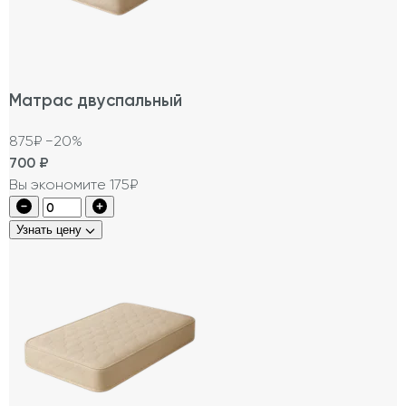
Матрас двуспальный
875₽
−20%
700
₽
Вы экономите 175₽
Узнать цену