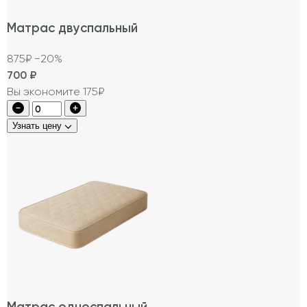
Матрас двуспальный
875₽
−20%
700
₽
Вы экономите 175₽
Узнать цену
Матрас односпальный