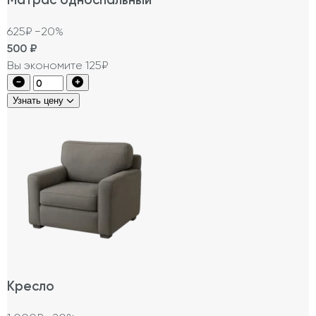
625₽
−20%
500
₽
Вы экономите 125₽
Узнать цену
Кресло