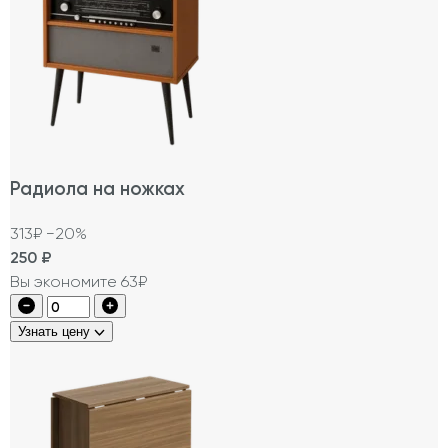
Радиола на ножках
313₽
−20%
250
₽
Вы экономите 63₽
Узнать цену