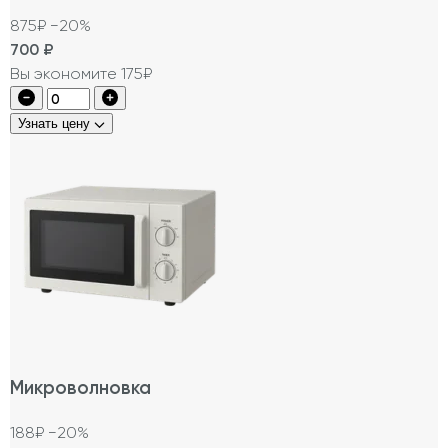
875₽
−20%
700
₽
Вы экономите 175₽
Узнать цену
Микроволновка
188₽
−20%