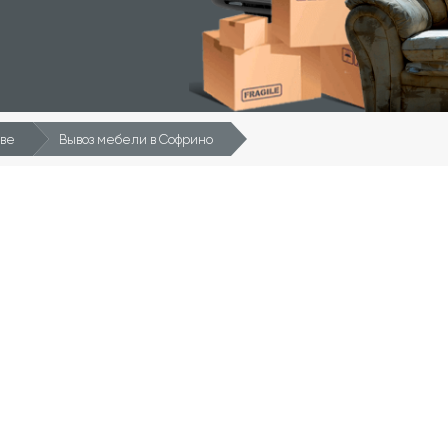
кве
Вывоз мебели в Софрино