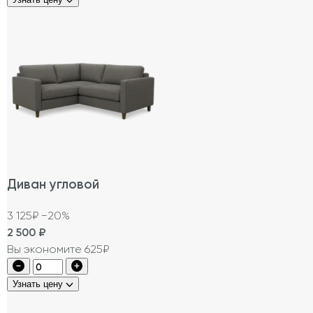
Диван угловой
3 125₽
−20%
2 500
₽
Вы экономите 625₽
Узнать цену