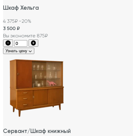
Шкаф Хельга
4 375₽
−20%
3 500
₽
Вы экономите 875₽
Узнать цену
Сервант/Шкаф книжный