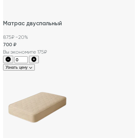
Матрас двуспальный
875₽
−20%
700
₽
Вы экономите 175₽
Узнать цену