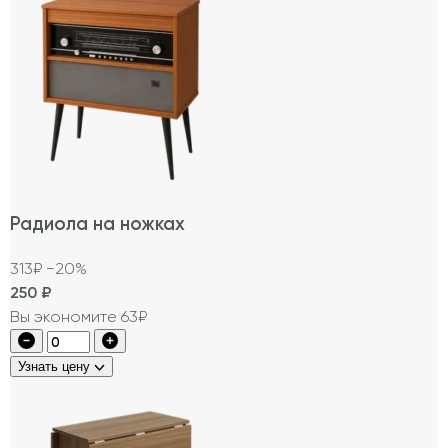
Радиола на ножках
313₽
−20%
250
₽
Вы экономите 63₽
Узнать цену