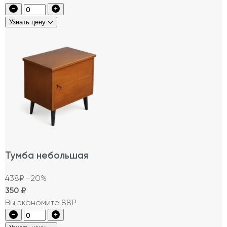
Узнать цену
Тумба небольшая
438₽
−20%
350
₽
Вы экономите 88₽