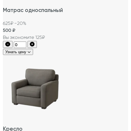
Матрас односпальный
625₽
−20%
500
₽
Вы экономите 125₽
Узнать цену
Кресло