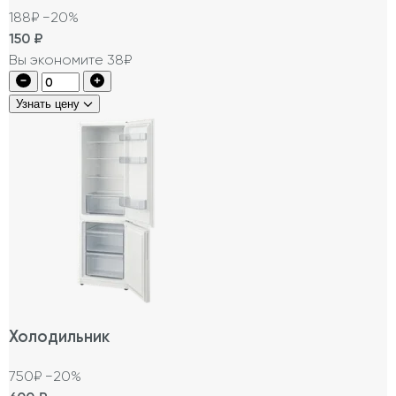
188₽
−20%
150
₽
Вы экономите 38₽
Узнать цену
Холодильник
750₽
−20%