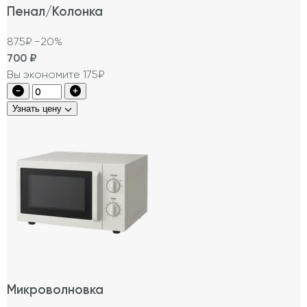
Пенал/Колонка
875₽
−20%
700
₽
Вы экономите 175₽
Узнать цену
Микроволновка