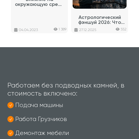
окружающую среду
переработки
макулатуры
Астрологический
фэншуй 2026: Что
звезды говорят о
1 389
552
04.04.2023
27.12.2025
вашем интерьере
Работаем без подводных камней, в
стоимость включено:
Подача машины
Работа Грузчиков
Демонтаж мебели