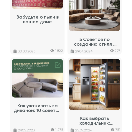
Забудьте о пыли в
вашем доме
5 Советов по
созданию стиля в
доме, который
1 822
797
30.08.2023
29.04.2024
отражает вашу
индивидуальность
Как ухаживать за
диваном: 10 советов
для продления
Как выбрать
срока службы
холодильник:
советы по объему,
1 275
751
29.05.2023
25.07.2024